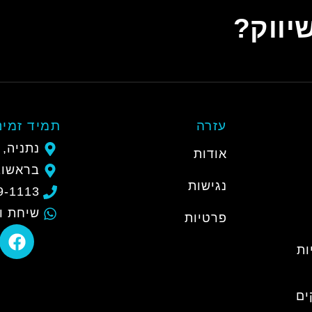
יווק?
עזרה
תמיד זמינ
נתניה, 
אודות
בראשוב
נגישות
9-1113
שיחת ו
פרטיות
ות
ים