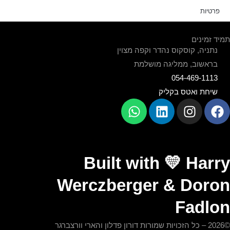
פרטיות
תמיד זמינים
נתניה, קוסקוס נהדר וקפה מצוין
בראשוב, ממליגה מושלמת
054-469-1113
שיחת ואטס בקליק
Built with 💛 Harry
Werczberger & Doron
Fadlon
דף הבית
©2026 – כל הזכויות שמורות דורון פדלון והארי וורצברגר
אודות