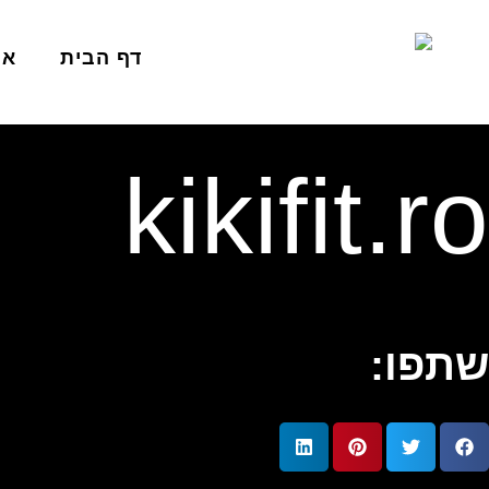
דף הבית
או
kikifit.ro
שתפו: