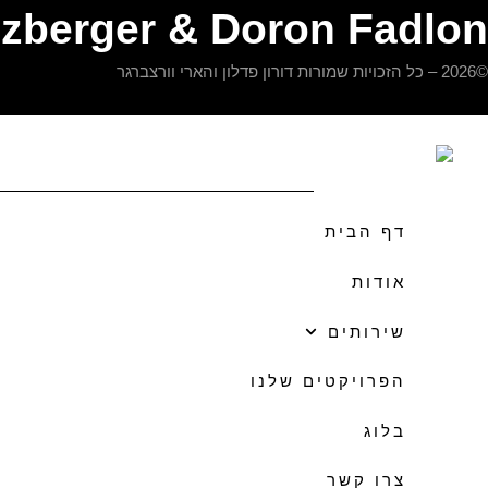
rczberger & Doron Fadlon
©2026 – כל הזכויות שמורות דורון פדלון והארי וורצברגר
דף הבית
אודות
שירותים
הפרויקטים שלנו
בלוג
צרו קשר